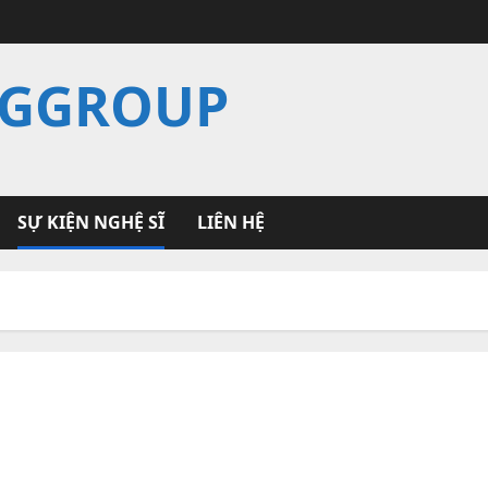
NGGROUP
SỰ KIỆN NGHỆ SĨ
LIÊN HỆ