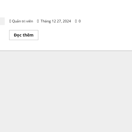
Nguyễn Ngọc Tuyết- Ngôi Sao Đầy Tài Năng và
Bản Lĩnh
Quản trị viên
Tháng 12 27, 2024
0
Read
Đọc thêm
more
about
Nguyễn
Ngọc
Tuyết-
Ngôi
Sao
Đầy
Tài
Năng
và
Bản
Lĩnh