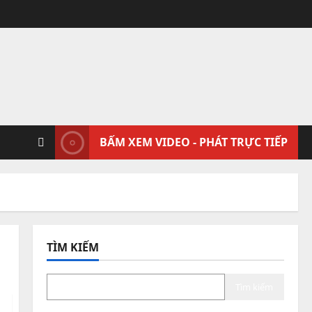
BẤM XEM VIDEO - PHÁT TRỰC TIẾP
TÌM KIẾM
Tìm kiếm