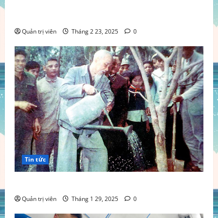
“Doanh Nhân Họ Nguyễn Việt Nam” họp mặt đầu
xuân
Quản trị viên
Tháng 2 23, 2025
0
Tin tức
Vườn Cây Ơn Bác
Quản trị viên
Tháng 1 29, 2025
0