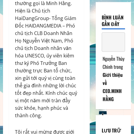
thường gọi là Minh Hằng.
Hiện là Chủ tịch
BÌNH LUẬN
HaiDangGroup- Tổng Giám
GẦN ĐÂY
Đốc HAIDANGMEDIA – Phó
chủ tịch CLB Doanh Nhân
Họ Nguyễn Việt Nam, Phó
chủ tịch Doanh nhân văn
hóa UNESCO, ủy viên kiêm
Nguyễn Thùy
thư ký Phó Trưởng Ban
Chinh
trong
thường trực Ban tổ chức,
Giới thiệu
xin gửi tới quý vị cùng toàn
về
thể gia đình những lời chúc
CEO.MINH
tốt đẹp nhất. Kính chúc quý
HẰNG
vị một năm mới tràn đầy
sức khỏe, hạnh phúc và
thành công.
LƯU TRỮ
Tôi rất vui mừng được giới