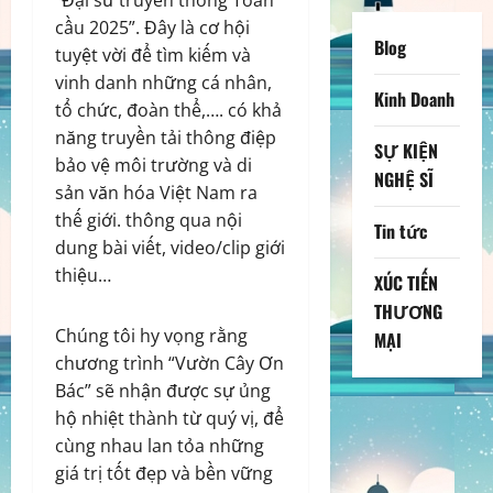
cầu 2025”. Đây là cơ hội
Blog
tuyệt vời để tìm kiếm và
vinh danh những cá nhân,
Kinh Doanh
tổ chức, đoàn thể,…. có khả
năng truyền tải thông điệp
SỰ KIỆN
bảo vệ môi trường và di
NGHỆ SĨ
sản văn hóa Việt Nam ra
thế giới. thông qua nội
Tin tức
dung bài viết, video/clip giới
thiệu…
XÚC TIẾN
THƯƠNG
Chúng tôi hy vọng rằng
MẠI
chương trình “Vườn Cây Ơn
Bác” sẽ nhận được sự ủng
hộ nhiệt thành từ quý vị, để
cùng nhau lan tỏa những
giá trị tốt đẹp và bền vững