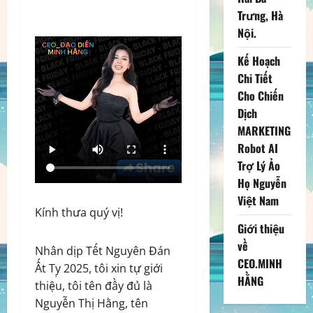
Trưng, Hà
Nội.
Kế Hoạch
Chi Tiết
Cho Chiến
Dịch
MARKETING
Robot AI
Trợ Lý Ảo
Họ Nguyễn
Việt Nam
Kính thưa quý vị!
Giới thiệu
về
Nhân dịp Tết Nguyên Đán
CEO.MINH
Ất Tỵ 2025, tôi xin tự giới
HẰNG
thiệu, tôi tên đầy đủ là
Nguyễn Thị Hằng, tên