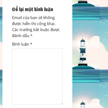
a
Để lại một bình luận
v
Email của bạn sẽ không
i
được hiển thị công khai.
g
Các trường bắt buộc được
đánh dấu
*
a
Bình luận
*
t
i
o
n