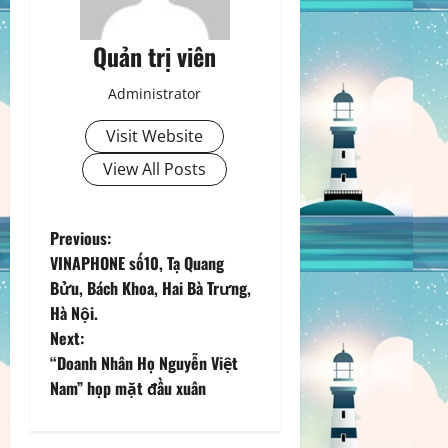
Quản trị viên
Administrator
Visit Website
View All Posts
P
Previous:
VINAPHONE số10, Tạ Quang
o
Bửu, Bách Khoa, Hai Bà Trưng,
Hà Nội.
s
Next:
t
“Doanh Nhân Họ Nguyễn Việt
Nam” họp mặt đầu xuân
n