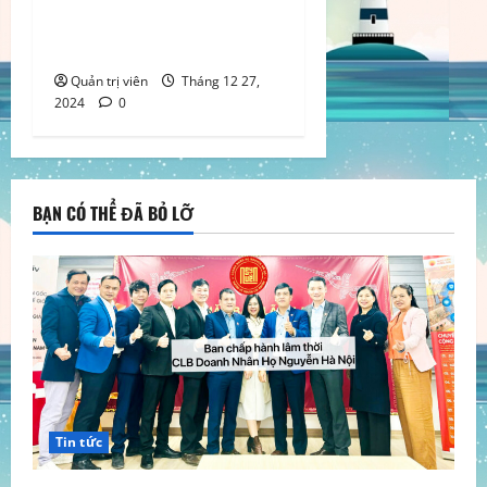
Sao Đầy Tài Năng và Bản
Lĩnh
Quản trị viên
Tháng 12 27,
2024
0
BẠN CÓ THỂ ĐÃ BỎ LỠ
Tin tức