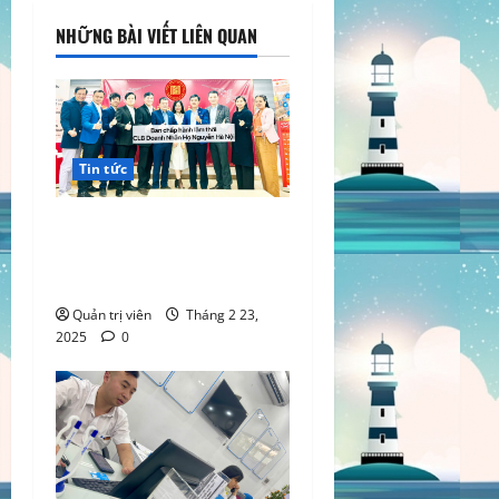
NHỮNG BÀI VIẾT LIÊN QUAN
Tin tức
“Doanh Nhân Họ Nguyễn
Việt Nam” họp mặt đầu
xuân
Quản trị viên
Tháng 2 23,
2025
0