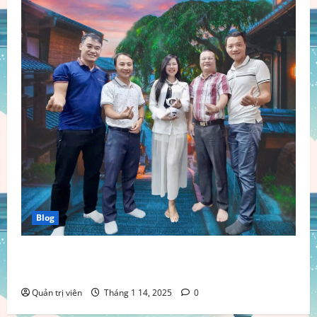
Blog
Kế Hoạch Chi Tiết Cho Chiến Dịch MARKETING Robot
AI Trợ Lý Ảo Họ Nguyễn Việt Nam
Quản trị viên
Tháng 1 14, 2025
0