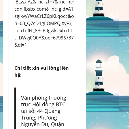
JBLwxIAz&_nc_zt=7&_nc_ht=
cdn.fbsbx.com&_nc_gid=A1
zgixvyYWaCrLZ6pKLqocc&o
h=03_Q7cD1gEOMPQJXyF3J
cqa1dlFt_8BsB0gwkUxh7LT
c_DWvj0Q0A&oe=67996737
&dl=1
Chi tiết xin vui lòng liên
hệ
:
Văn phòng thường
trực Hội đồng BTC
tại số: 44 Quang
Trung, Phường
Nguyễn Du, Quận