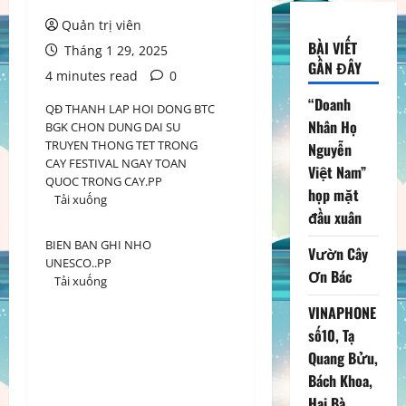
Quản trị viên
BÀI VIẾT
Tháng 1 29, 2025
GẦN ĐÂY
4 minutes read
0
“Doanh
QĐ THANH LAP HOI DONG BTC
Nhân Họ
BGK CHON DUNG DAI SU
TRUYEN THONG TET TRONG
Nguyễn
CAY FESTIVAL NGAY TOAN
Việt Nam”
QUOC TRONG CAY.PP
họp mặt
Tải xuống
đầu xuân
BIEN BAN GHI NHO
Vườn Cây
UNESCO..PP
Ơn Bác
Tải xuống
VINAPHONE
số10, Tạ
Quang Bửu,
Bách Khoa,
Hai Bà