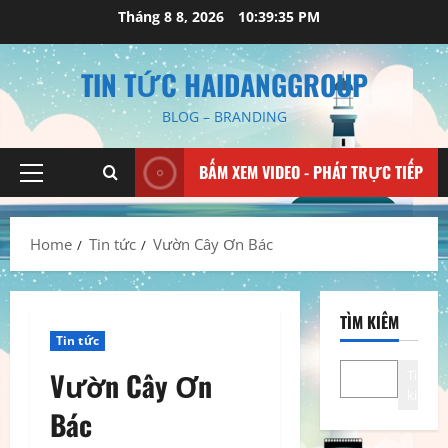
Skip
Tháng 8 8, 2026
10:39:36 PM
to
content
TIN TỨC HAIDANGGROUP
BLOG – BRANDING
BẤM XEM VIDEO - PHÁT TRỰC TIẾP
Primary
Menu
Home
Tin tức
Vườn Cây Ơn Bác
TÌM KIẾM
Tin tức
Vườn Cây Ơn
Tìm
kiếm
Bác