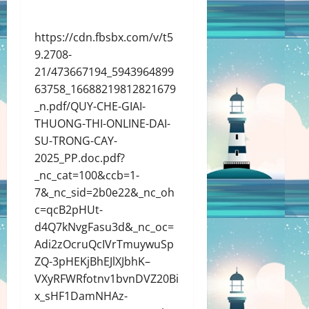
https://cdn.fbsbx.com/v/t5
9.2708-
21/473667194_5943964899
63758_16688219812821679
_n.pdf/QUY-CHE-GIAI-
THUONG-THI-ONLINE-DAI-
SU-TRONG-CAY-
2025_PP.doc.pdf?
_nc_cat=100&ccb=1-
7&_nc_sid=2b0e22&_nc_oh
c=qcB2pHUt-
d4Q7kNvgFasu3d&_nc_oc=
Adi2zOcruQcIVrTmuywuSp
ZQ-3pHEKjBhEJlXJbhK–
VXyRFWRfotnv1bvnDVZ20Bi
x_sHF1DamNHAz-