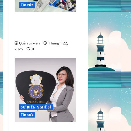
Tin tức
VINAPHONE số10, Tạ Quang
Bửu, Bách Khoa, Hai Bà
Trưng, Hà Nội.
Quản trị viên
Tháng 1 22,
2025
0
SỰ KIỆN NGHỆ SĨ
Tin tức
Nguyễn Ngọc Tuyết- Ngôi