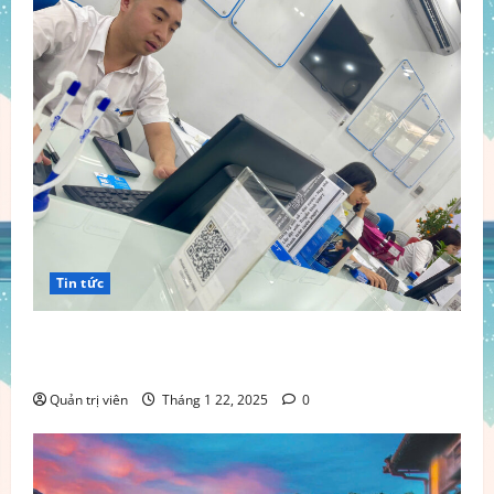
Tin tức
VINAPHONE số10, Tạ Quang Bửu, Bách Khoa, Hai Bà
Trưng, Hà Nội.
Quản trị viên
Tháng 1 22, 2025
0